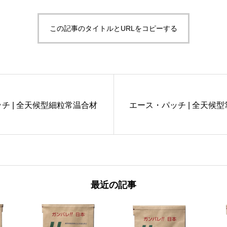
この記事のタイトルとURLをコピーする
チ | 全天候型細粒常温合材
エース・パッチ | 全天候
最近の記事