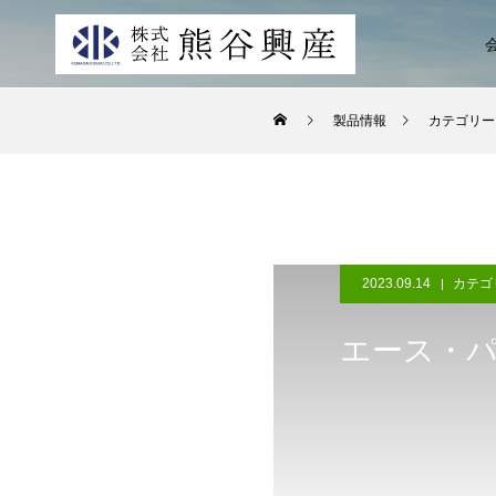
製品情報
カテゴリー
2023.09.14
カテゴ
エース・パ