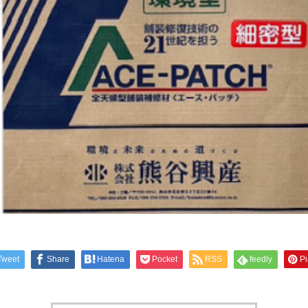
Tweet
Share
Hatena
Pocket
RSS
feedly
Pi