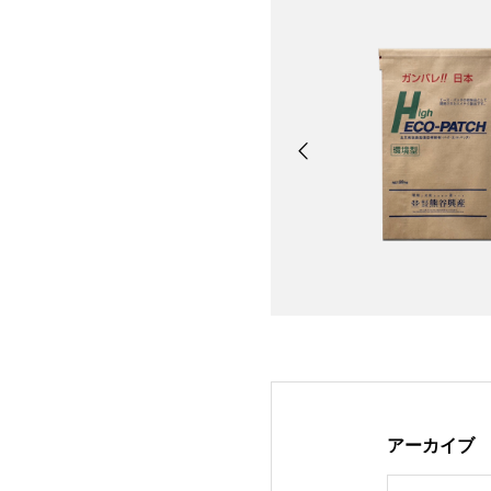
アーカイブ