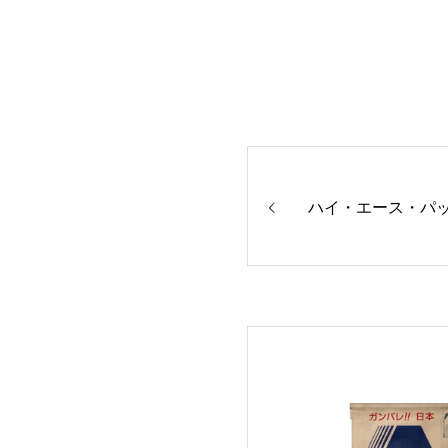
ハイ・エース・パッ