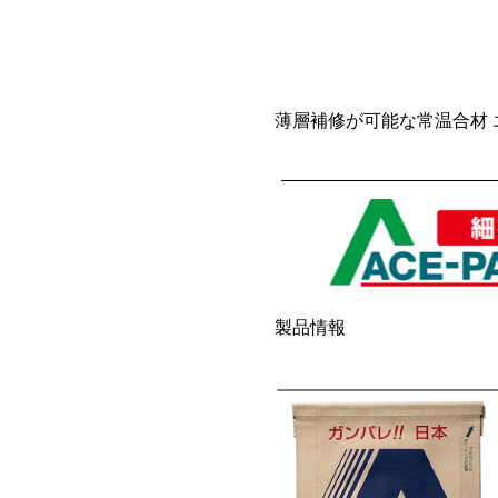
薄層補修が可能な常温合材
製品情報