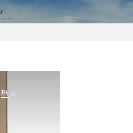
せ
密型＞