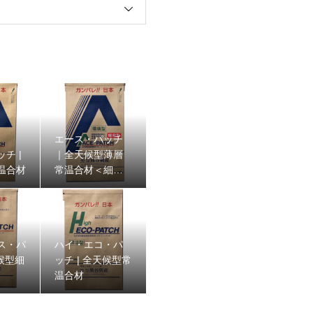
エース・パッチ
チ |
｜全天候型薄層
温合材
常温合材＜細密
型＞
ス・パ
ハイ・エコ・パ
天候型細
ッチ | 全天候型常
温合材