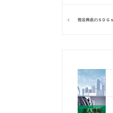
熊谷興産のＳＤＧ