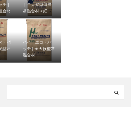
チ |
｜全天候型薄層
温合材
常温合材＜細密
型＞
ス・パ
ハイ・エコ・パ
天候型細
ッチ | 全天候型常
温合材