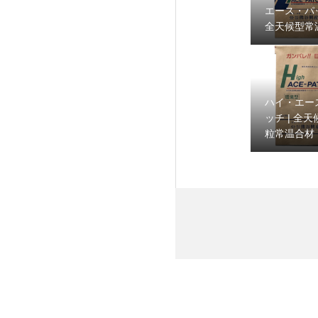
エース・パッ
全天候型常
ハイ・エー
ッチ | 全
粒常温合材