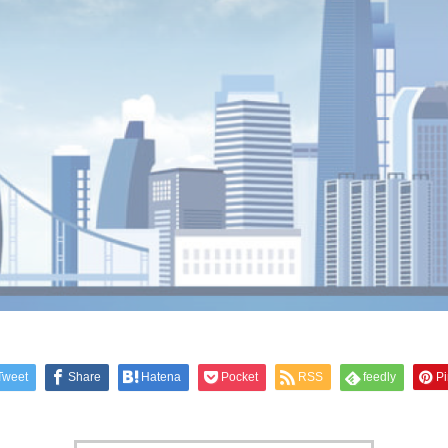
Tweet
Share
Hatena
Pocket
RSS
feedly
Pi